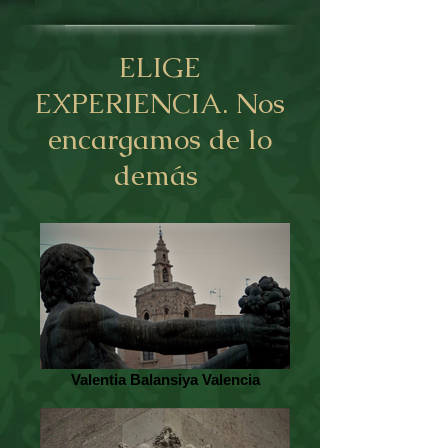
ELIGE
EXPERIENCIA. Nos
encargamos de lo
demás
Valentia Balansiya Valencia