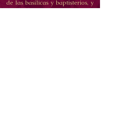
de las basílicas y baptisterios, y
los metros y metros de mosaico
que brillan en esta ciudad
declarada Patrimonio de la
Humanidad por la Unesco.
Para más información
pincha aquí
Bolonia, la ciudad en la
pernoctaremos, tan antigua
como moderna, tan grande
como pequeña, nos ofrece uno