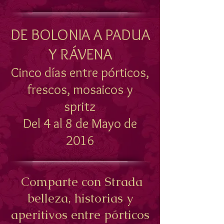
DE BOLONIA A PADUA
Y RÁVENA
Cinco días entre pórticos,
frescos, mosaicos y
spritz
Del 4 al 8 de Mayo de
2016
Comparte con Strada
belleza, historias y
aperitivos entre pórticos