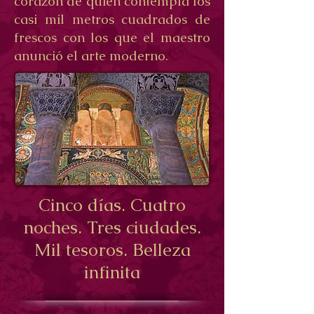
corazón de quien contempla los
casi mil metros cuadrados de
frescos con los que el maestro
anunció el arte moderno.
Cinco días. Cuatro
noches. Tres ciudades.
Mil tesoros. Belleza
infinita