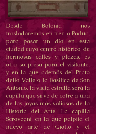
Desde Bolonia nos
trasladaremos en tren a Padua,
para pasar un día en esta
ciudad cuyo centro histórico, de
hermosas calles y plazas, es
otra sorpresa para el visitante,
y en la que además del Prato
della Valle o la Basílica de San
Antonio, la visita estrella será la
capilla que sirve de cofre a una
de las joyas más valiosas de la
Historia del Arte. La capilla
Scrovegni, en la que palpita el
nuevo arte de Giotto y el