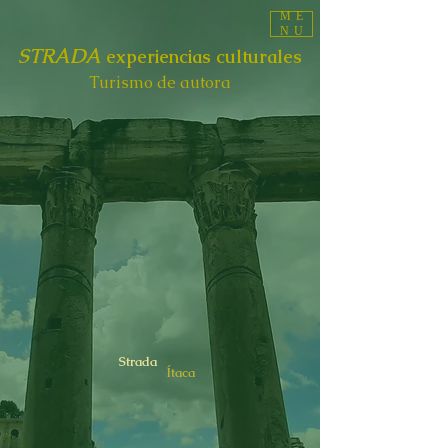
ME
NU
STRADA
experiencias culturales
Turismo de autora
Strada
Ítaca